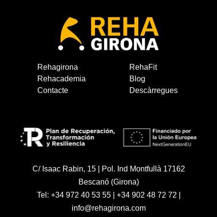
Rehagirona
RehaFit
Rehacademia
Blog
Contacte
Descàrregues
C/ Isaac Rabin, 15 | Pol. Ind Montfullà 17162
Bescanó (Girona)
Tel:
+34 972 40 53 55
|
+34 902 48 72 72
|
info@rehagirona.com