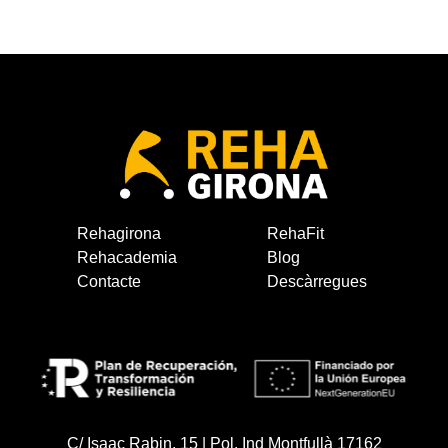
Rehagirona
RehaFit
Rehacademia
Blog
Contacte
Descàrregues
C/ Isaac Rabin, 15 | Pol. Ind Montfullà 17162