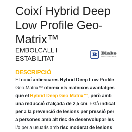
Coixí Hybrid Deep
Low Profile Geo-
Matrix™
EMBOLCALL I
ESTABILITAT
DESCRIPCIÓ
El
coixí antiescares Hybrid Deep Low Profile
Geo-Matrix™
ofereix els mateixos avantatges
que el
Hybrid Deep Geo-Matrix™
,
però amb
una reducció d’alçada de 2,5 cm
. Està
indicat
per a la prevenció de lesions per pressió per
a persones amb alt risc de desenvolupar-les
i/o per a usuaris amb
risc moderat de lesions