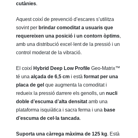
cutànies
.
Aquest coixí de prevenció d’escares s’utilitza
sovint per
brindar comoditat a usuaris que
requereixen una posició i un contorn òptims
,
amb una distribució excel·lent de la pressió i un
control moderat de la vibració.
El coixí
Hybrid Deep Low Profile
Geo-Matrix™
té una
alçada de 6,5 cm
i està
format per una
placa de gel
que augmenta la comoditat i
redueix la pressió darrere els genolls, un
nucli
doble d’escuma d’alta densitat
amb una
plataforma isquiàtica i sacra ferma i una
base
d’escuma de cel·la tancada
.
Suporta una càrrega màxima de 125 kg
. Està