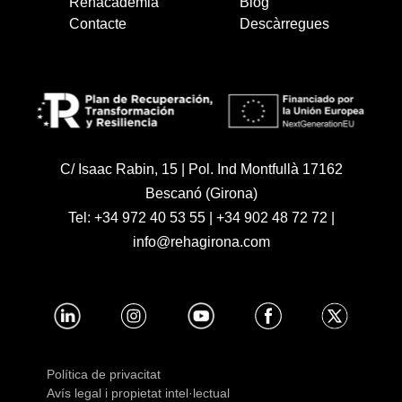
Rehacademia
Blog
Contacte
Descàrregues
C/ Isaac Rabin, 15 | Pol. Ind Montfullà 17162
Bescanó (Girona)
Tel:
+34 972 40 53 55
|
+34 902 48 72 72
|
info@rehagirona.com
Política de privacitat
Avís legal i propietat intel·lectual