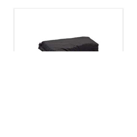
Coixinets per als colzes en una
safata (Geo-Matrix™)