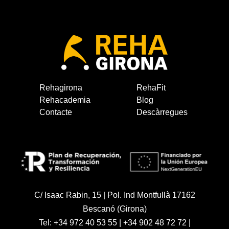
Rehagirona
RehaFit
Rehacademia
Blog
Contacte
Descàrregues
C/ Isaac Rabin, 15 | Pol. Ind Montfullà 17162
Bescanó (Girona)
Tel:
+34 972 40 53 55
|
+34 902 48 72 72
|