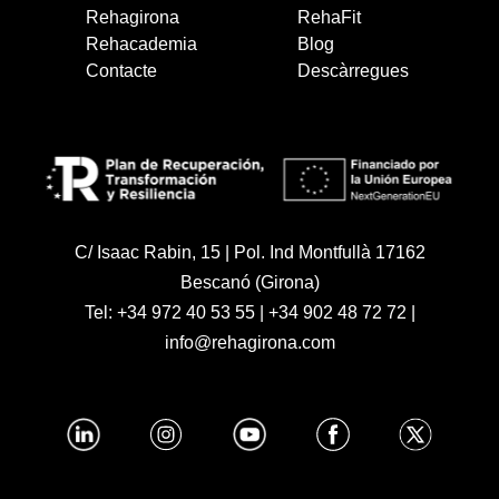
Rehagirona
RehaFit
Rehacademia
Blog
Contacte
Descàrregues
C/ Isaac Rabin, 15 | Pol. Ind Montfullà 17162
Bescanó (Girona)
Tel:
+34 972 40 53 55
|
+34 902 48 72 72
|
info@rehagirona.com