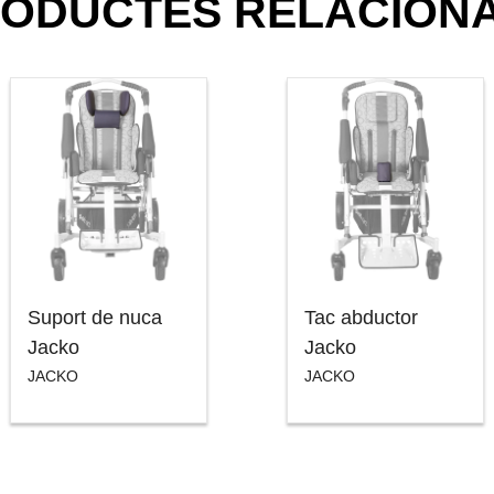
ODUCTES RELACION
Suport de nuca
Tac abductor
Jacko
Jacko
JACKO
JACKO