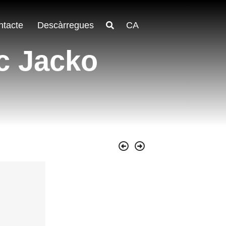
ntacte
Descàrregues
CA
nc Jacko