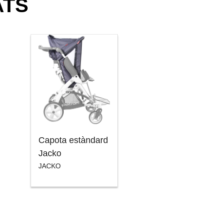
ATS
Capota estàndard
Jacko
JACKO