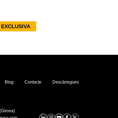
 EXCLUSIVA
Blog
Contacte
Descàrregues
(Girona)
irona.com