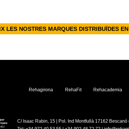
X LES NOSTRES MARQUES DISTRIBUÏDES EN
Rehagirona
RehaFit
Rehacademia
C/ Isaac Rabin, 15 | Pol. Ind Montfullà 17162 Bescanó 
Tel:
+34 972 40 53 55
|
+34 902 48 72 72
|
info@rehag