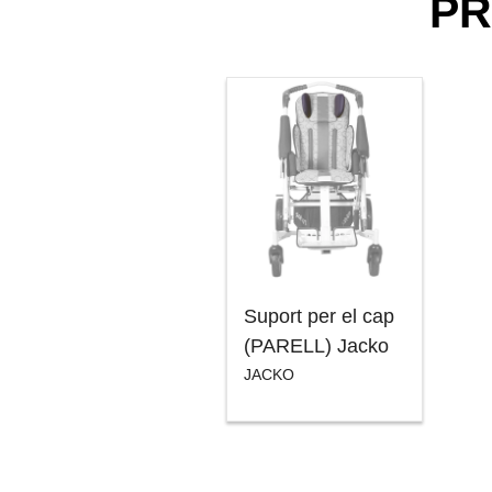
PR
Suport per el cap
(PARELL) Jacko
JACKO