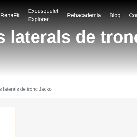
Exoesquelet
RehaFit
Rehacademia
Blog
Co
Explorer
 laterals de tro
s laterals de tronc Jacko