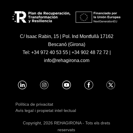
C/ Isaac Rabin, 15 | Pol. Ind Montfullà 17162
Bescanó (Girona)
Tel:
+34 972 40 53 55
|
+34 902 48 72 72
|
info@rehagirona.com
Política de privacitat
Avís legal i propietat intel·lectual
Copyright, 2026 REHAGIRONA - Tots els drets
reservats