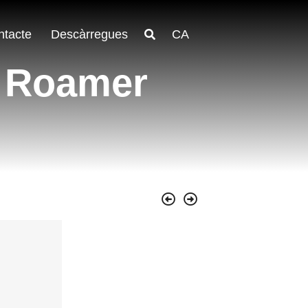
ntacte
Descàrregues
CA
 Roamer