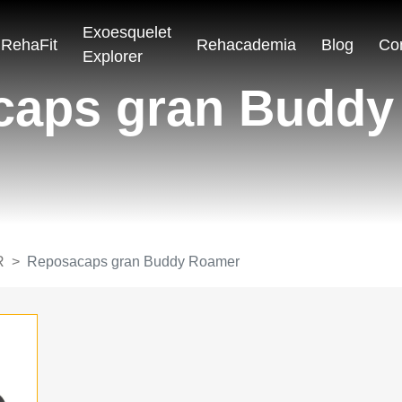
Exoesquelet
RehaFit
Rehacademia
Blog
Co
Explorer
caps gran Buddy
R
Reposacaps gran Buddy Roamer