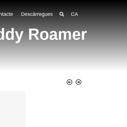
ntacte
Descàrregues
CA
uddy Roamer