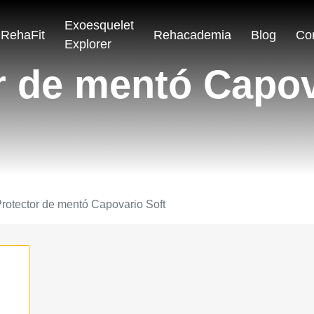
Exoesquelet
RehaFit
Rehacademia
Blog
Co
Explorer
r de mentó Capov
rotector de mentó Capovario Soft