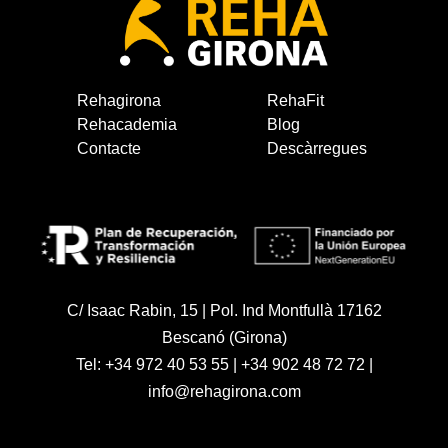
Rehagirona
RehaFit
Rehacademia
Blog
Contacte
Descàrregues
C/ Isaac Rabin, 15 | Pol. Ind Montfullà 17162
Bescanó (Girona)
Tel:
+34 972 40 53 55
|
+34 902 48 72 72
|
info@rehagirona.com