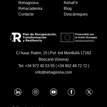
Rehagirona
RehaFit
Rehacademia
Blog
Contacte
Descàrregues
C/ Isaac Rabin, 15 | Pol. Ind Montfullà 17162
Bescanó (Girona)
Tel:
+34 972 40 53 55
|
+34 902 48 72 72
|
info@rehagirona.com