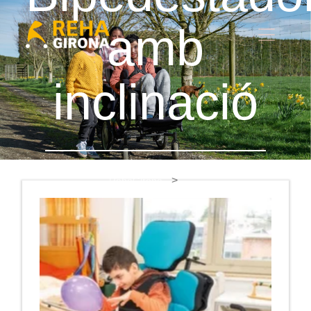
amb
inclinació
RehaGirona
Bipedestador amb inclinació