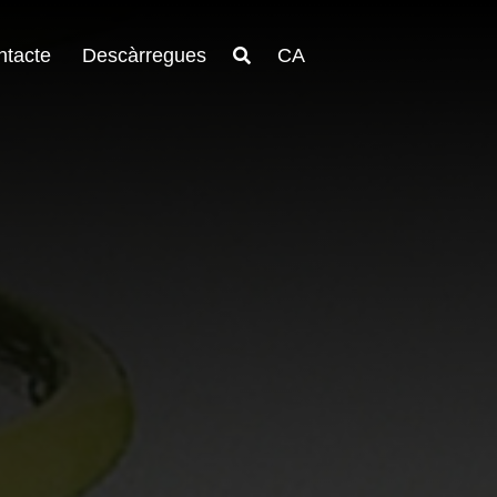
ntacte
Descàrregues
CA