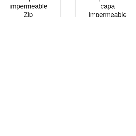
impermeable
capa
Zip
impermeable
Zip
Bossa transport
Bossa color