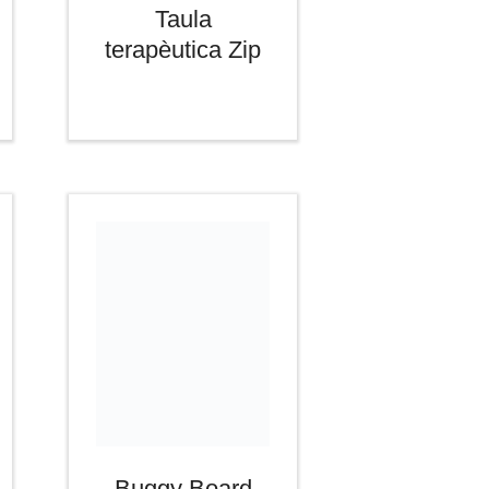
Taula
terapèutica Zip
Buggy Board