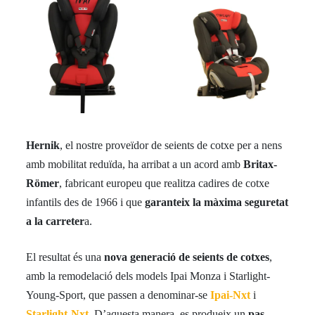
Hernik
, el nostre proveïdor de seients de cotxe per a nens
amb mobilitat reduïda, ha arribat a un acord amb
Britax-
Römer
, fabricant europeu que realitza cadires de cotxe
infantils des de 1966 i que
garanteix la màxima seguretat
a la carreter
a.
El resultat és una
nova generació de seients de cotxes
,
amb la remodelació dels models Ipai Monza i Starlight-
Young-Sport, que passen a denominar-se
Ipai-Nxt
i
Starlight-Nxt
. D’aquesta manera, es produeix un
pas