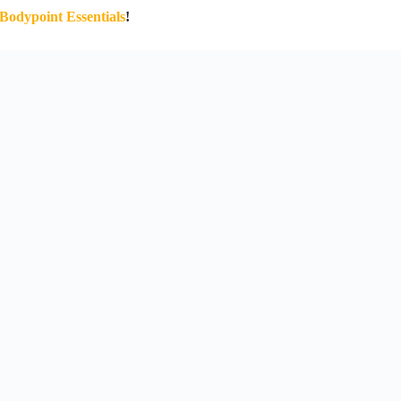
H Bodypoint Essentials
!