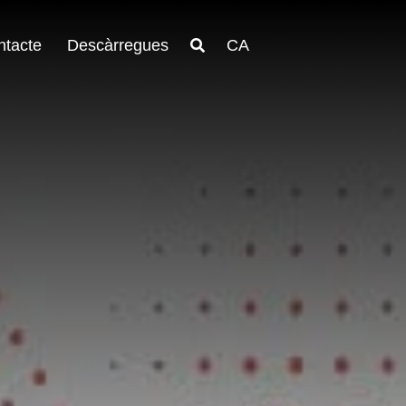
ntacte
Descàrregues
CA