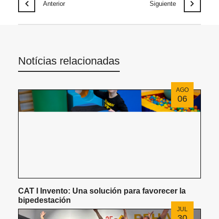
Anterior
Siguiente
Notícias relacionadas
AGO
06
CAT I Invento: Una solución para favorecer la
bipedestación
JUL
30