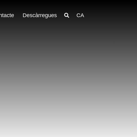
ntacte
Descàrregues
CA