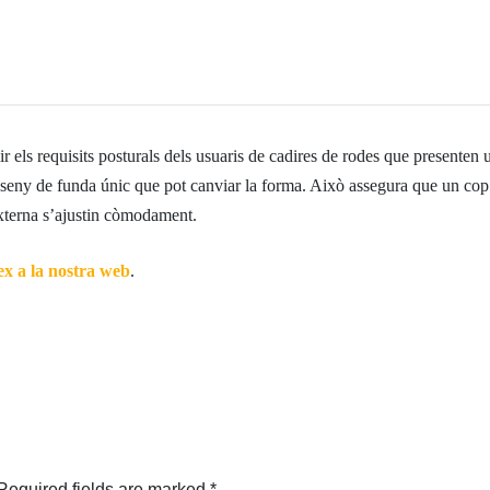
ir els requisits posturals dels usuaris de cadires de rodes que presenten
sseny de funda únic que pot canviar la forma. Això assegura que un cop t
externa s’ajustin còmodament.
ex a la nostra web
.
Required fields are marked
*