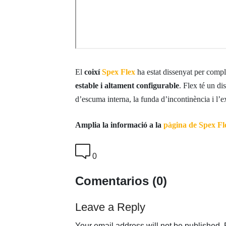
El
coixí
Spex Flex
ha estat dissenyat per compl
estable i altament configurable
. Flex té un di
d’escuma interna, la funda d’incontinència i l’
Amplia la informació a la
pàgina de Spex Fl
0
Comentarios (0)
Leave a Reply
Your email address will not be published.