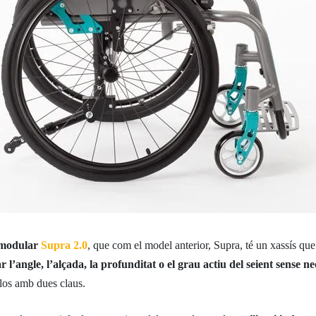
s modular
Supra 2.0
, que com el model anterior, Supra, té un xassís qu
ar l’angle, l’alçada, la profunditat o el grau actiu del seient sense n
-los amb dues claus.