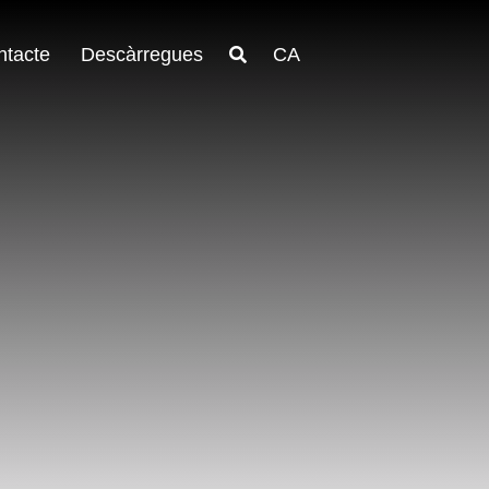
ntacte
Descàrregues
CA