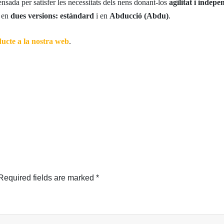
nsada per satisfer les necessitats dels nens donant-los
agilitat i indep
e en
dues versions: estàndard
i en
Abducció (Abdu)
.
ducte a la nostra web
.
Required fields are marked
*