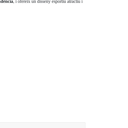
endència
, i ofereix un disseny esportiu atractiu i