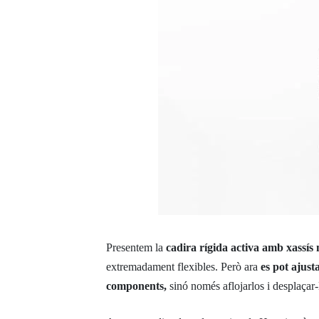
Presentem la
cadira rígida activa amb xassí
extremadament flexibles. Però ara
es pot ajust
components,
sinó només aflojarlos i desplaçar