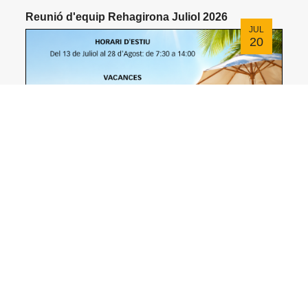
Reunió d'equip Rehagirona Juliol 2026
JUL
20
Nou horari d'estiu i vacances
JUL
07