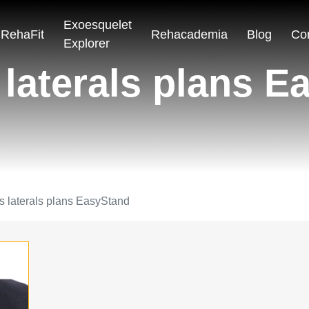
Exoesquelet
RehaFit
Rehacademia
Blog
Co
Explorer
 laterals plans E
s laterals plans EasyStand