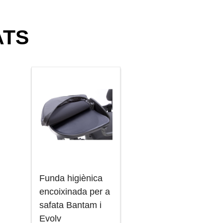
ATS
Funda higiènica
encoixinada per a
safata Bantam i
Evolv