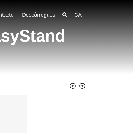
ntacte
Descàrregues
CA
asyStand