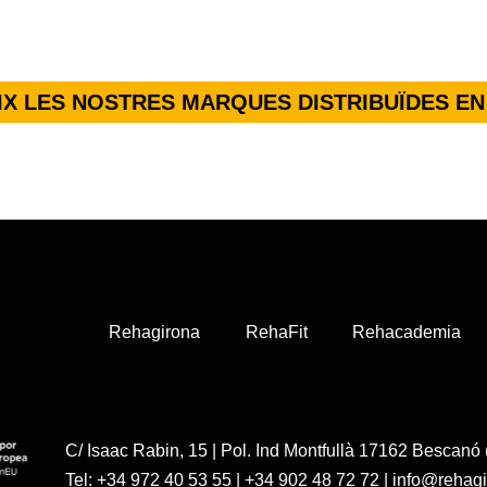
X LES NOSTRES MARQUES DISTRIBUÏDES EN
Rehagirona
RehaFit
Rehacademia
C/ Isaac Rabin, 15 | Pol. Ind Montfullà 17162 Bescanó 
Tel:
+34 972 40 53 55
|
+34 902 48 72 72
|
info@rehag