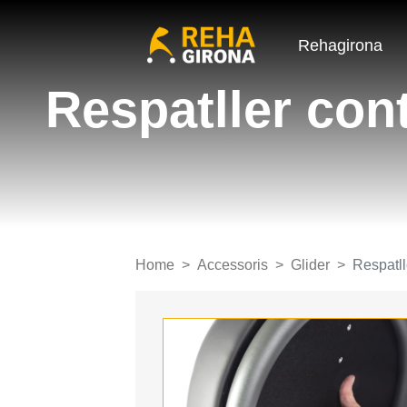
Rehagirona
Respatller cont
Home
Accessoris
Glider
Respatll