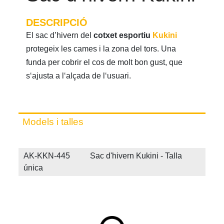
DESCRIPCIÓ
El sac d’hivern del
cotxet esportiu
Kukini
protegeix les cames i la zona del tors. Una
funda per cobrir el cos de molt bon gust, que
sʻajusta a lʻalçada de lʻusuari.
Models i talles
AK-KKN-445 Sac d'hivern Kukini - Talla
única