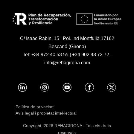
C/ Isaac Rabin, 15 | Pol. Ind Montfullà 17162
Bescanó (Girona)
Tel:
+34 972 40 53 55
|
+34 902 48 72 72
|
info@rehagirona.com
Política de privacitat
Avís legal i propietat intel·lectual
Copyright, 2026 REHAGIRONA - Tots els drets
reservats