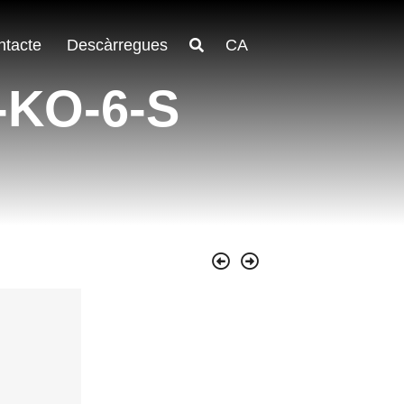
ntacte
Descàrregues
CA
-KO-6-S