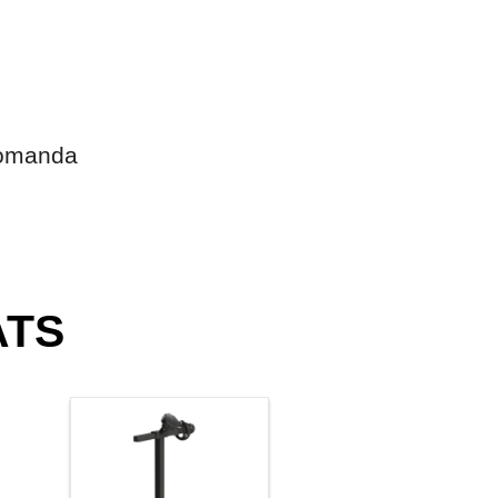
comanda
ATS