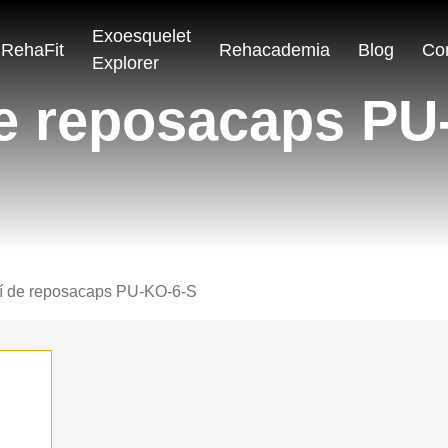
Exoesquelet
RehaFit
Rehacademia
Blog
Co
Explorer
de reposacaps PU
í de reposacaps PU-KO-6-S