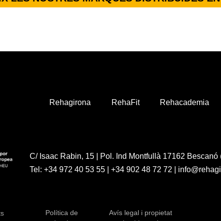
Rehagirona
RehaFit
Rehacademia
C/ Isaac Rabin, 15 | Pol. Ind Montfullà 17162 Bescanó 
Tel:
+34 972 40 53 55
|
+34 902 48 72 72
|
info@rehag
Política de
Avís legal i propietat
ts