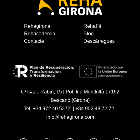
Rehagirona
RehaFit
Rehacademia
Blog
Contacte
Descàrregues
C/ Isaac Rabin, 15 | Pol. Ind Montfullà 17162
Bescanó (Girona)
Tel:
+34 972 40 53 55
|
+34 902 48 72 72
|
info@rehagirona.com