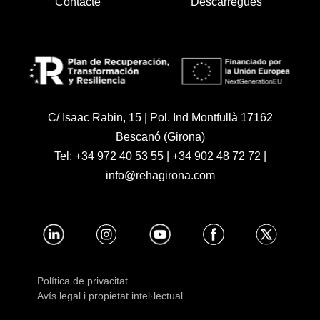
Contacte
Descàrregues
C/ Isaac Rabin, 15 | Pol. Ind Montfullà 17162
Bescanó (Girona)
Tel:
+34 972 40 53 55
|
+34 902 48 72 72
|
info@rehagirona.com
Política de privacitat
Avís legal i propietat intel·lectual