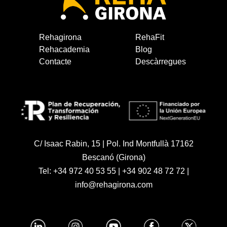
Rehagirona
RehaFit
Rehacademia
Blog
Contacte
Descàrregues
C/ Isaac Rabin, 15 | Pol. Ind Montfullà 17162
Bescanó (Girona)
Tel:
+34 972 40 53 55
|
+34 902 48 72 72
|
info@rehagirona.com