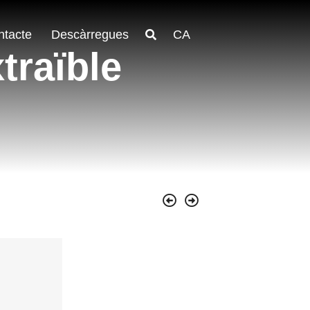
ntacte
Descàrregues
CA
traïble