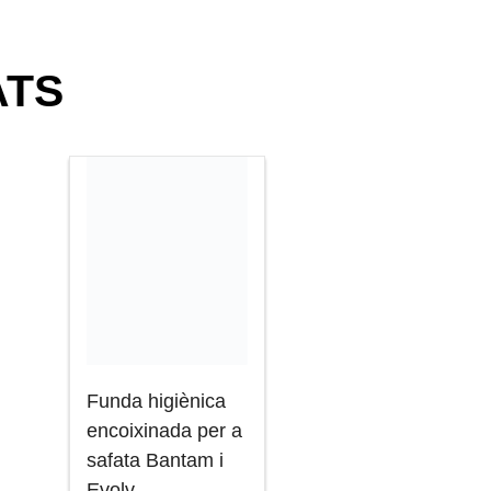
ATS
Funda higiènica
encoixinada per a
safata Bantam i
Evolv