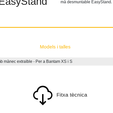
 EasyStand
mà desmuntable EasyStand.
Models i talles
ànec extraïble - Per a Bantam XS i S
Fitxa tècnica