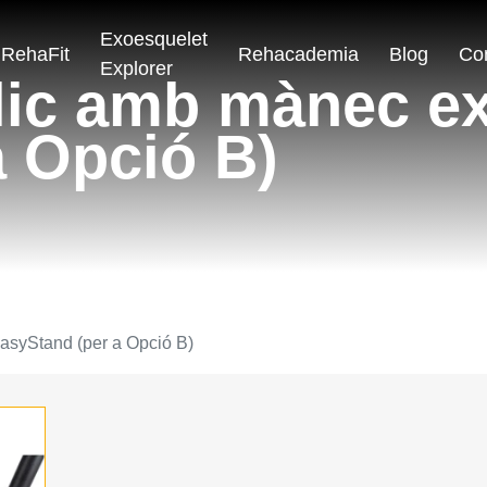
Exoesquelet
RehaFit
Rehacademia
Blog
Co
Explorer
lic amb mànec ex
a Opció B)
asyStand (per a Opció B)