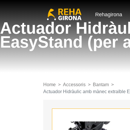
Rehagirona
Actuador Hidràu
EasyStand (per 
Home
Accessoris
Bantam
Actuador Hidràulic amb mànec extraïble E