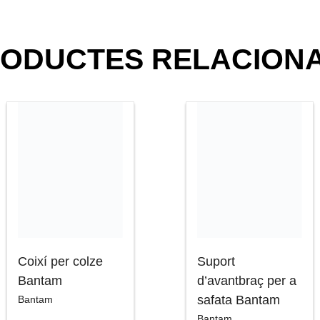
ODUCTES RELACION
Coixí per colze
Suport
Bantam
d’avantbraç per a
safata Bantam
Bantam
Bantam