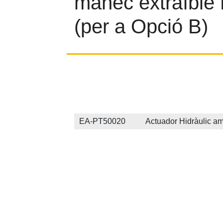
mànec extraïble
(per a Opció B)
EA-PT50020 Actuador Hidràulic amb m