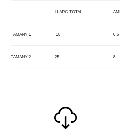
LLARG TOTAL
AMPLE 
TAMANY 1
18
6,5
TAMANY 2
25
8