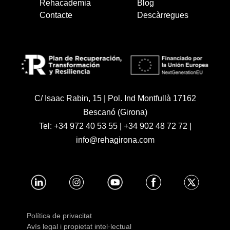
Rehacademia
Blog
Contacte
Descàrregues
C/ Isaac Rabin, 15 | Pol. Ind Montfullà 17162
Bescanó (Girona)
Tel:
+34 972 40 53 55
|
+34 902 48 72 72
|
info@rehagirona.com
Política de privacitat
Avís legal i propietat intel·lectual