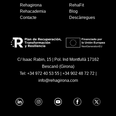
Rehagirona
RehaFit
Rehacademia
Blog
Contacte
Descàrregues
C/ Isaac Rabin, 15 | Pol. Ind Montfullà 17162
Bescanó (Girona)
Tel:
+34 972 40 53 55
|
+34 902 48 72 72
|
info@rehagirona.com