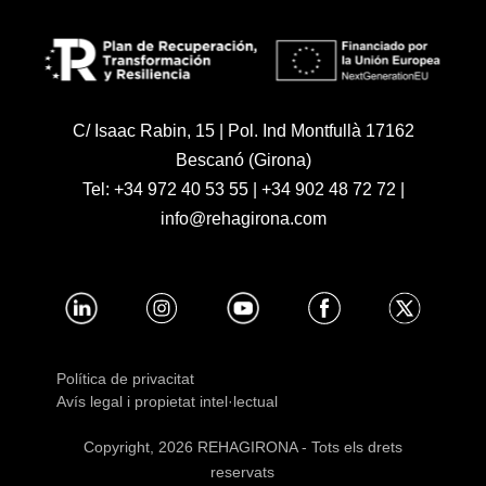
C/ Isaac Rabin, 15 | Pol. Ind Montfullà 17162
Bescanó (Girona)
Tel:
+34 972 40 53 55
|
+34 902 48 72 72
|
info@rehagirona.com
Política de privacitat
Avís legal i propietat intel·lectual
Copyright, 2026 REHAGIRONA - Tots els drets
reservats