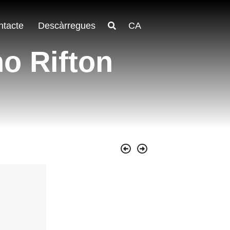
ntacte
Descàrregues
CA
no Rifton