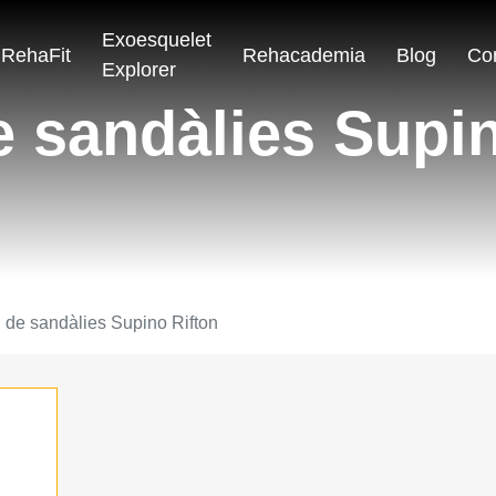
Exoesquelet
RehaFit
Rehacademia
Blog
Co
Explorer
e sandàlies Supi
l de sandàlies Supino Rifton