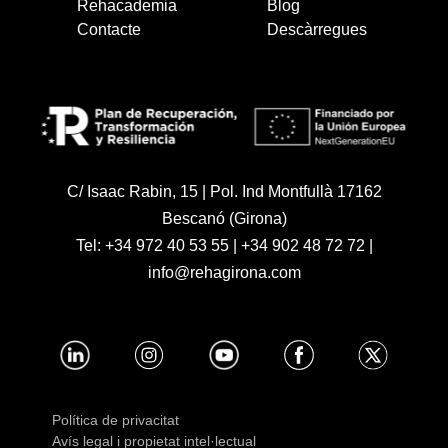
Rehacademia
Blog
Contacte
Descàrregues
C/ Isaac Rabin, 15 | Pol. Ind Montfullà 17162
Bescanó (Girona)
Tel:
+34 972 40 53 55
|
+34 902 48 72 72
|
info@rehagirona.com
Política de privacitat
Avís legal i propietat intel·lectual