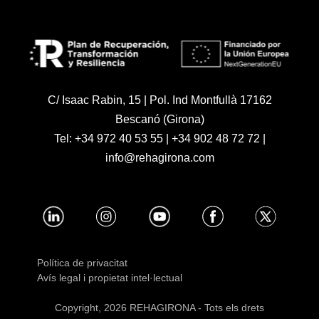
C/ Isaac Rabin, 15 | Pol. Ind Montfullà 17162
Bescanó (Girona)
Tel:
+34 972 40 53 55
|
+34 902 48 72 72
|
info@rehagirona.com
Política de privacitat
Avís legal i propietat intel·lectual
Copyright, 2026 REHAGIRONA - Tots els drets