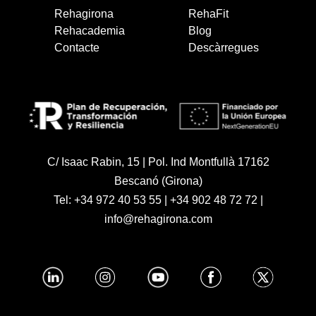
Rehagirona
RehaFit
Rehacademia
Blog
Contacte
Descàrregues
C/ Isaac Rabin, 15 | Pol. Ind Montfullà 17162
Bescanó (Girona)
Tel:
+34 972 40 53 55
|
+34 902 48 72 72
|
info@rehagirona.com