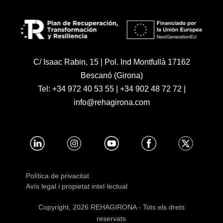
C/ Isaac Rabin, 15 | Pol. Ind Montfullà 17162
Bescanó (Girona)
Tel:
+34 972 40 53 55
|
+34 902 48 72 72
|
info@rehagirona.com
Política de privacitat
Avís legal i propietat intel·lectual
Copyright, 2026 REHAGIRONA - Tots els drets
reservats