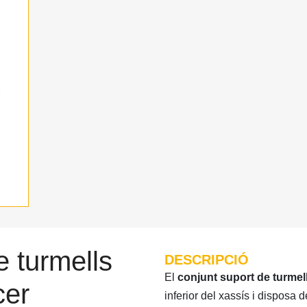
e turmells
DESCRIPCIÓ
El
conjunt suport de turmel
cer
inferior del xassís i disposa