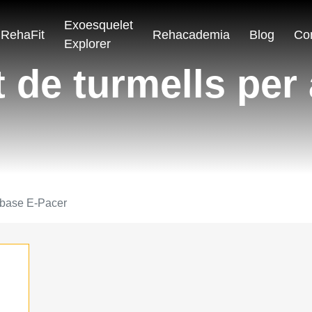
Exoesquelet
RehaFit
Rehacademia
Blog
Co
Explorer
 de turmells per
a base E-Pacer