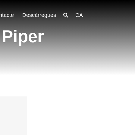
ntacte
Descàrregues
CA
 Piper