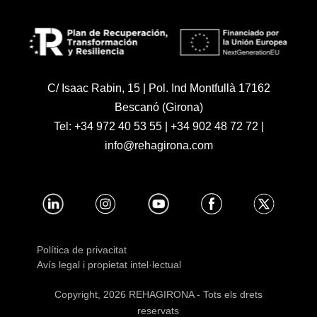
C/ Isaac Rabin, 15 | Pol. Ind Montfullà 17162
Bescanó (Girona)
Tel:
+34 972 40 53 55
|
+34 902 48 72 72
|
info@rehagirona.com
Política de privacitat
Avís legal i propietat intel·lectual
Copyright, 2026 REHAGIRONA - Tots els drets
reservats