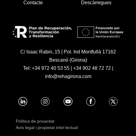
Contacte
Descàrregues
C/ Isaac Rabin, 15 | Pol. Ind Montfullà 17162
Bescanó (Girona)
Tel:
+34 972 40 53 55
|
+34 902 48 72 72
|
info@rehagirona.com
Política de privacitat
Avís legal i propietat intel·lectual