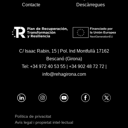
Contacte
Descàrregues
C/ Isaac Rabin, 15 | Pol. Ind Montfullà 17162
Bescanó (Girona)
Tel:
+34 972 40 53 55
|
+34 902 48 72 72
|
info@rehagirona.com
Política de privacitat
Avís legal i propietat intel·lectual