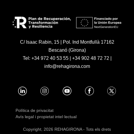
C/ Isaac Rabin, 15 | Pol. Ind Montfullà 17162
Bescanó (Girona)
Tel:
+34 972 40 53 55
|
+34 902 48 72 72
|
info@rehagirona.com
Política de privacitat
Avís legal i propietat intel·lectual
Copyright, 2026 REHAGIRONA - Tots els drets