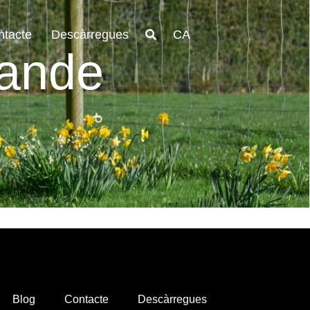
ntacte
Descàrregues
CA
rande
Blog
Contacte
Descàrregues