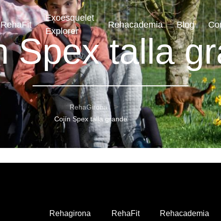
Exoesquelet
RehaFit
Rehacademia
Blog
Co
Explorer
n Spex talla g
RehaGirona
Cojín Spex talla grande
Rehagirona
RehaFit
Rehacademia