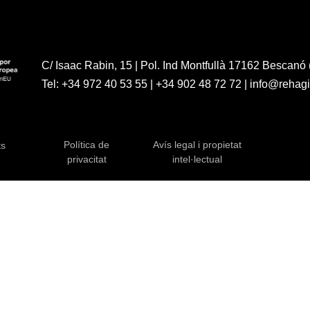
C/ Isaac Rabin, 15 | Pol. Ind Montfullà 17162 Bescanó 
Tel:
+34 972 40 53 55
|
+34 902 48 72 72
|
info@rehag
Política de
Avís legal i propietat
ts
privacitat
intel·lectual