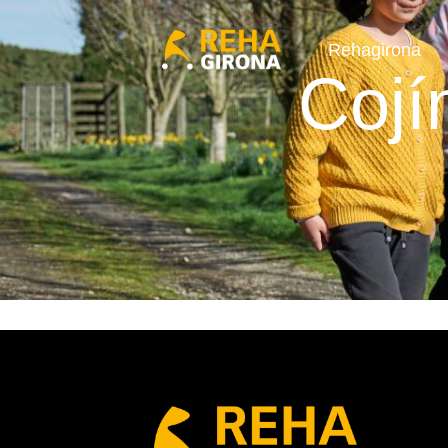
Rehagirona
Cojí