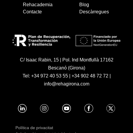
Rehacademia
Blog
Contacte
Descàrregues
C/ Isaac Rabin, 15 | Pol. Ind Montfullà 17162
Bescanó (Girona)
Tel:
+34 972 40 53 55
|
+34 902 48 72 72
|
info@rehagirona.com
Política de privacitat