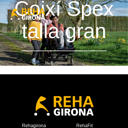
Coixí Spex
talla gran
RehaGirona
Coixí Spex talla gran
Rehagirona
RehaFit