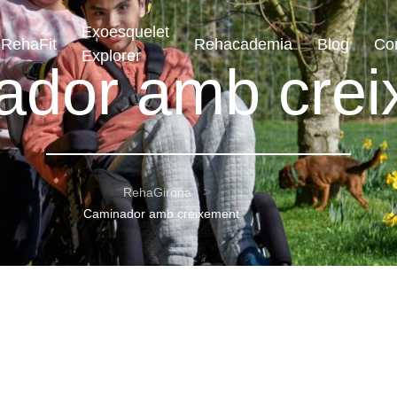
Exoesquelet
RehaFit
Rehacademia
Blog
Co
Explorer
ador amb crei
RehaGirona
Caminador amb creixement