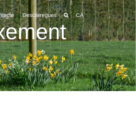
ntacte
Descàrregues
CA
xement