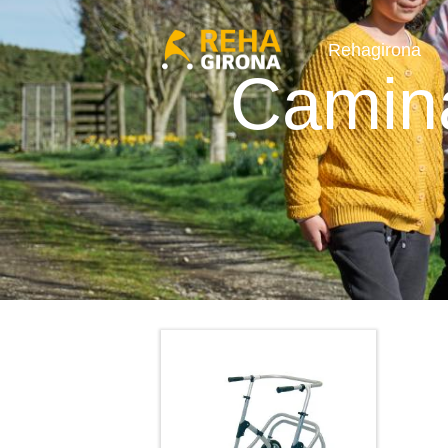
Rehagirona
Camin