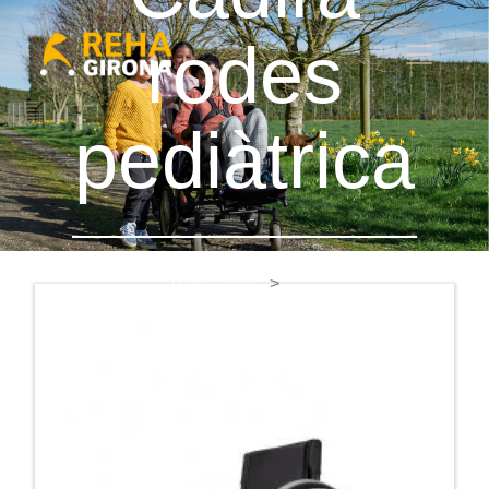
rodes
pediàtrica
RehaGirona
Cadira rodes pediàtrica