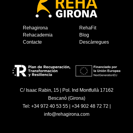
Rehagirona
RehaFit
Rehacademia
Blog
Contacte
Descàrregues
C/ Isaac Rabin, 15 | Pol. Ind Montfullà 17162
Bescanó (Girona)
Tel:
+34 972 40 53 55
|
+34 902 48 72 72
|
info@rehagirona.com