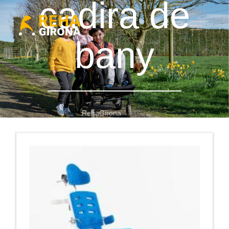
cadira de
bany
RehaGirona
cadira de bany