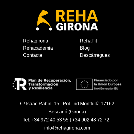
Rehagirona
RehaFit
Rehacademia
Blog
Contacte
Descàrregues
C/ Isaac Rabin, 15 | Pol. Ind Montfullà 17162
Bescanó (Girona)
Tel:
+34 972 40 53 55
|
+34 902 48 72 72
|
info@rehagirona.com