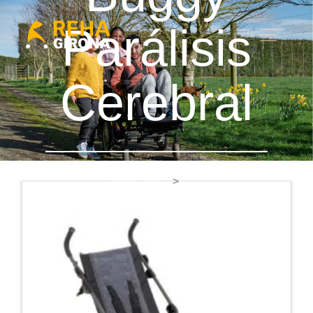
Parálisis
Cerebral
RehaGirona
Buggy Parálisis Cerebral